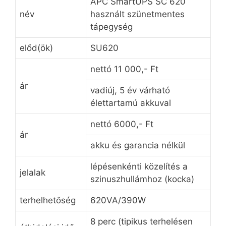
APC SmartUPS SC 620
név
használt szünetmentes
tápegység
előd(ök)
SU620
nettó 11 000,- Ft
ár
vadiúj, 5 év várható
élettartamú akkuval
nettó 6000,- Ft
ár
akku és garancia nélkül
lépésenkénti közelítés a
jelalak
szinuszhullámhoz (kocka)
terhelhetőség
620VA/390W
8 perc (tipikus terhelésen