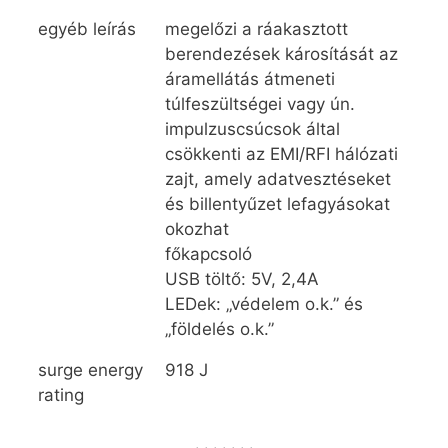
egyéb leírás
megelőzi a ráakasztott
berendezések károsítását az
áramellátás átmeneti
túlfeszültségei vagy ún.
impulzuscsúcsok által
csökkenti az EMI/RFI hálózati
zajt, amely adatvesztéseket
és billentyűzet lefagyásokat
okozhat
főkapcsoló
USB töltő: 5V, 2,4A
LEDek: „védelem o.k.” és
„földelés o.k.”
surge energy
918 J
rating