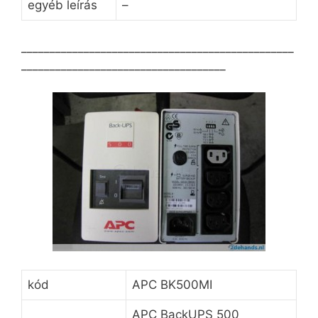
egyéb leírás
–
________________________________________________
____________________________________
kód
APC BK500MI
APC BackUPS 500