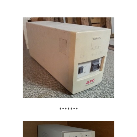
*******