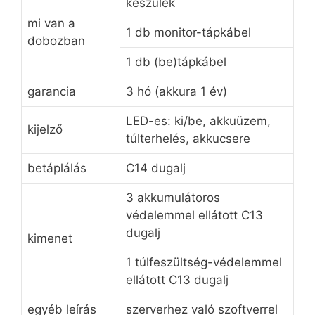
készülék
mi van a
1 db monitor-tápkábel
dobozban
1 db (be)tápkábel
garancia
3 hó (akkura 1 év)
LED-es: ki/be, akkuüzem,
kijelző
túlterhelés, akkucsere
betáplálás
C14 dugalj
3 akkumulátoros
védelemmel ellátott C13
dugalj
kimenet
1 túlfeszültség-védelemmel
ellátott C13 dugalj
egyéb leírás
szerverhez való szoftverrel