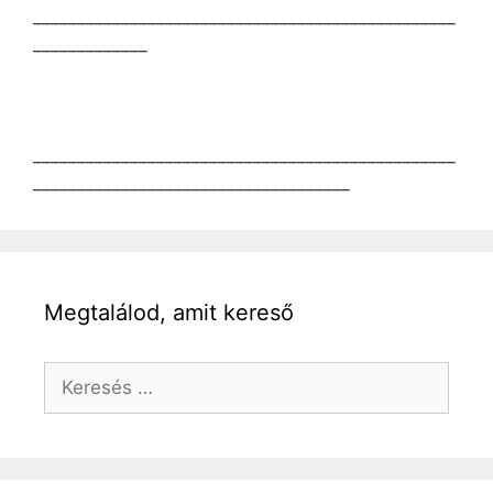
________________________________________________
_____________
________________________________________________
____________________________________
Megtalálod, amit kereső
Keresés: