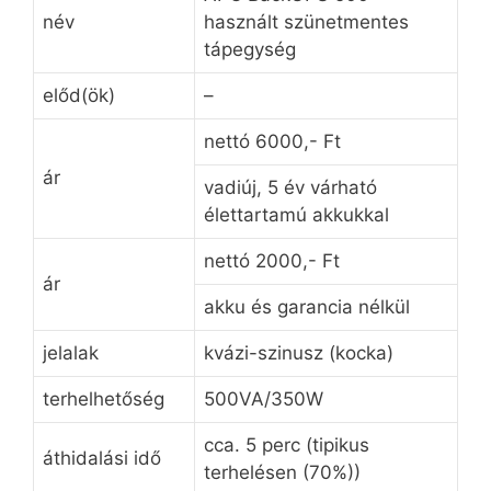
név
használt szünetmentes
tápegység
előd(ök)
–
nettó 6000,- Ft
ár
vadiúj, 5 év várható
élettartamú akkukkal
nettó 2000,- Ft
ár
akku és garancia nélkül
jelalak
kvázi-szinusz (kocka)
terhelhetőség
500VA/350W
cca. 5 perc (tipikus
áthidalási idő
terhelésen (70%))