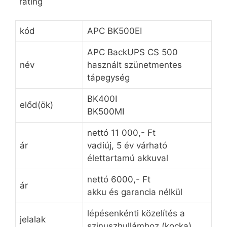
rating
kód
APC BK500EI
APC BackUPS CS 500
név
használt szünetmentes
tápegység
BK400I
előd(ök)
BK500MI
nettó 11 000,- Ft
ár
vadiúj, 5 év várható
élettartamú akkuval
nettó 6000,- Ft
ár
akku és garancia nélkül
lépésenkénti közelítés a
jelalak
szinuszhullámhoz (kocka)