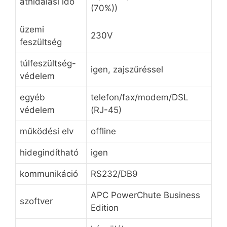
áthidalási idő
(70%))
üzemi
230V
feszültség
túlfeszültség-
igen, zajszűréssel
védelem
egyéb
telefon/fax/modem/DSL
védelem
(RJ-45)
működési elv
offline
hidegindítható
igen
kommunikáció
RS232/DB9
APC PowerChute Business
szoftver
Edition