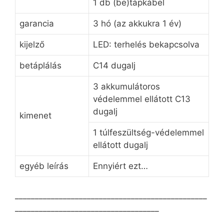
1 db (be)tápkábel
garancia
3 hó (az akkukra 1 év)
kijelző
LED: terhelés bekapcsolva
betáplálás
C14 dugalj
3 akkumulátoros
védelemmel ellátott C13
dugalj
kimenet
1 túlfeszültség-védelemmel
ellátott dugalj
egyéb leírás
Ennyiért ezt…
________________________________________________
____________________________________