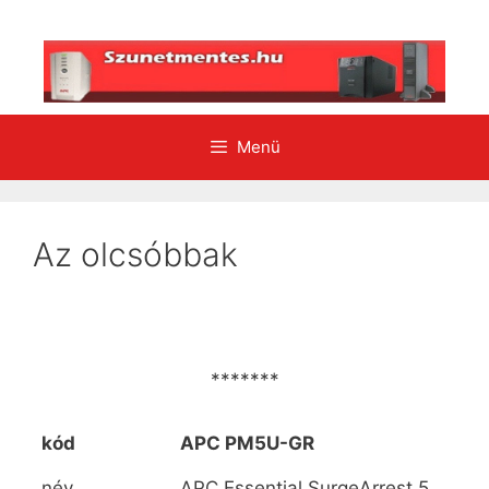
Kilépés
a
tartalomba
Menü
Az olcsóbbak
*******
kód
APC PM5U-GR
név
APC Essential SurgeArrest 5