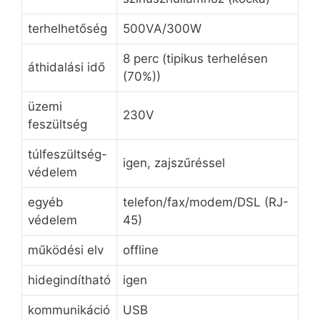
terhelhetőség
500VA/300W
8 perc (tipikus terhelésen
áthidalási idő
(70%))
üzemi
230V
feszültség
túlfeszültség-
igen, zajszűréssel
védelem
egyéb
telefon/fax/modem/DSL (RJ-
védelem
45)
működési elv
offline
hidegindítható
igen
kommunikáció
USB