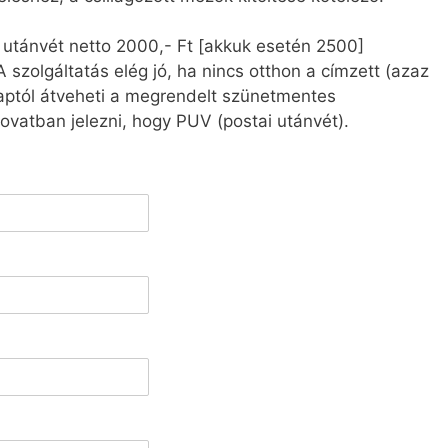
ai utánvét netto 2000,- Ft [akkuk esetén 2500]
A szolgáltatás elég jó, ha nincs otthon a címzett (azaz
aptól átveheti a megrendelt szünetmentes
ovatban jelezni, hogy PUV (postai utánvét).