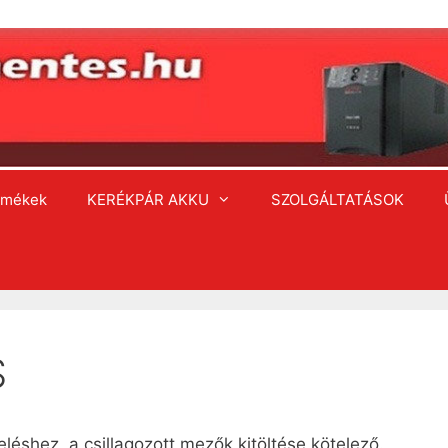
rmékek
KERÉKPÁR AKKU
SZOLGÁLTATÁSOK
S
éshez, a csillagozott mezők kitöltése kötelező.