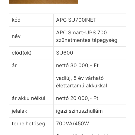
kód
APC SU700INET
APC Smart-UPS 700
név
szünetmentes tápegység
előd(ök)
SU600
ár
nettó 30 000,- Ft
vadiúj, 5 év várható
élettartamú akkukkal
ár akku nélkül
nettó 20 000,- Ft
jelalak
igazi szinuszhullám
terhelhetőség
700VA/450W