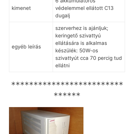
6 akkumulátoros
kimenet
védelemmel ellátott C13
dugalj
szerverhez is ajánljuk;
keringető szivattyú
ellátására is alkalmas
egyéb leírás
készülék: 50W-os
szivattyút cca 70 percig tud
ellátni
*************************
******