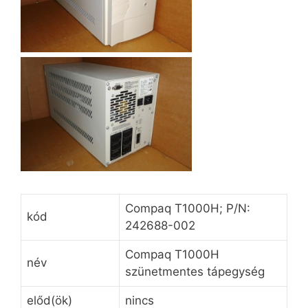
Compaq T1000H; P/N:
kód
242688-002
Compaq T1000H
név
szünetmentes tápegység
előd(ök)
nincs