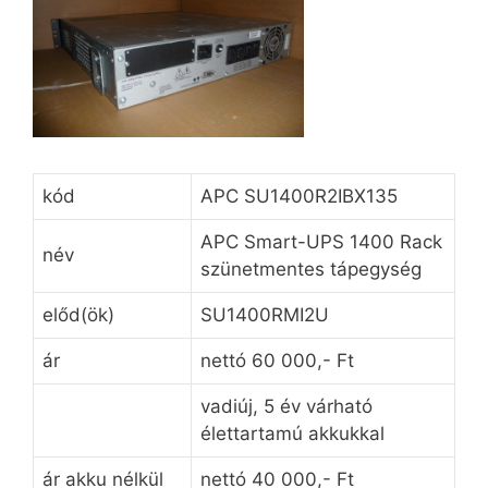
kód
APC SU1400R2IBX135
APC Smart-UPS 1400 Rack
név
szünetmentes tápegység
előd(ök)
SU1400RMI2U
ár
nettó 60 000,- Ft
vadiúj, 5 év várható
élettartamú akkukkal
ár akku nélkül
nettó 40 000,- Ft