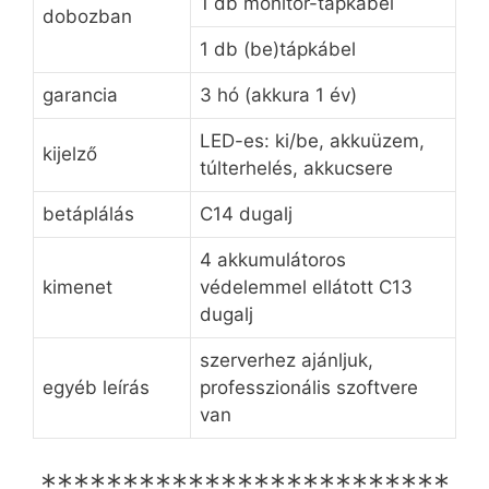
1 db monitor-tápkábel
dobozban
1 db (be)tápkábel
garancia
3 hó (akkura 1 év)
LED-es: ki/be, akkuüzem,
kijelző
túlterhelés, akkucsere
betáplálás
C14 dugalj
4 akkumulátoros
kimenet
védelemmel ellátott C13
dugalj
szerverhez ajánljuk,
egyéb leírás
professzionális szoftvere
van
*************************