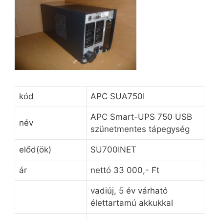
kód
APC SUA750I
APC Smart-UPS 750 USB
név
szünetmentes tápegység
előd(ök)
SU700INET
ár
nettó 33 000,- Ft
vadiúj, 5 év várható
élettartamú akkukkal