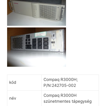
Compaq R3000H;
kód
P/N:242705-002
Compaq R3000H
név
szünetmentes tápegység