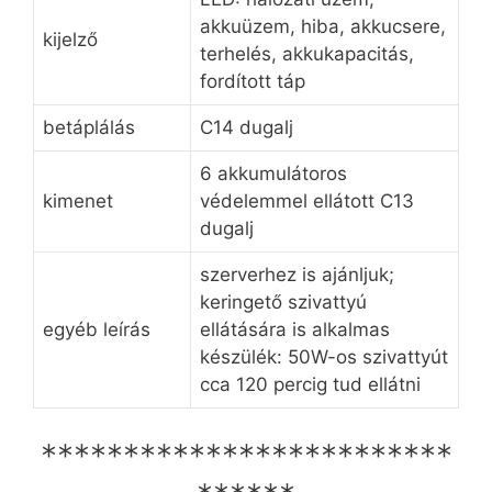
akkuüzem, hiba, akkucsere,
kijelző
terhelés, akkukapacitás,
fordított táp
betáplálás
C14 dugalj
6 akkumulátoros
kimenet
védelemmel ellátott C13
dugalj
szerverhez is ajánljuk;
keringető szivattyú
egyéb leírás
ellátására is alkalmas
készülék: 50W-os szivattyút
cca 120 percig tud ellátni
*************************