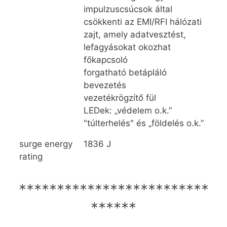
impulzuscsúcsok által
csökkenti az EMI/RFI hálózati
zajt, amely adatvesztést,
lefagyásokat okozhat
főkapcsoló
forgatható betápláló
bevezetés
vezetékrögzítő fül
LEDek: „védelem o.k.”
"túlterhelés" és „földelés o.k.”
surge energy
1836 J
rating
*************************
******