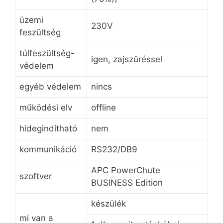
üzemi
230V
feszültség
túlfeszültség-
igen, zajszűréssel
védelem
egyéb védelem
nincs
működési elv
offline
hidegindítható
nem
kommunikáció
RS232/DB9
APC PowerChute
szoftver
BUSINESS Edition
készülék
mi van a