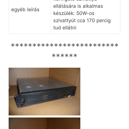
ellátására is alkalmas
egyéb leírás
készülék: 50W-os
szivattyút cca 170 percig
tud ellátni
*************************
******