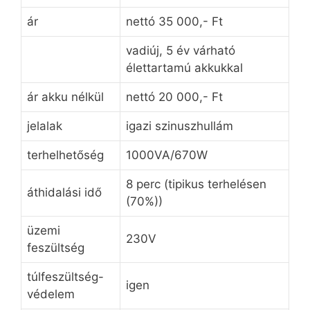
ár
nettó 35 000,- Ft
vadiúj, 5 év várható
élettartamú akkukkal
ár akku nélkül
nettó 20 000,- Ft
jelalak
igazi szinuszhullám
terhelhetőség
1000VA/670W
8 perc (tipikus terhelésen
áthidalási idő
(70%))
üzemi
230V
feszültség
túlfeszültség-
igen
védelem