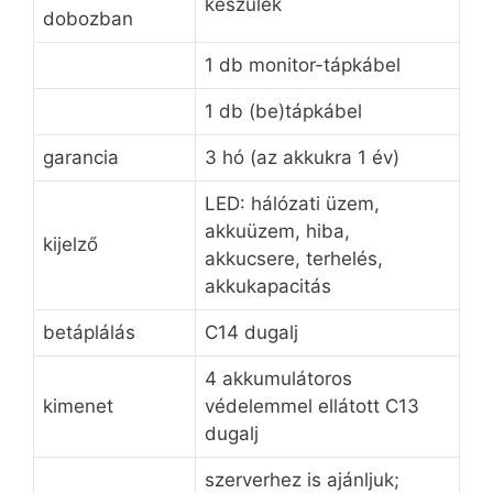
készülék
dobozban
1 db monitor-tápkábel
1 db (be)tápkábel
garancia
3 hó (az akkukra 1 év)
LED: hálózati üzem,
akkuüzem, hiba,
kijelző
akkucsere, terhelés,
akkukapacitás
betáplálás
C14 dugalj
4 akkumulátoros
kimenet
védelemmel ellátott C13
dugalj
szerverhez is ajánljuk;