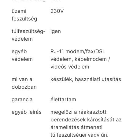
üzemi
230V
feszültség
túlfeszültség-
igen
védelem
egyéb
RJ-11 modem/fax/DSL
védelem
védelem, kábelmodem /
videós védelem
mi van a
készülék, használati utasítás
dobozban
garancia
élettartam
egyéb leírás
megelőzi a ráakasztott
berendezések károsítását az
áramellátás átmeneti
túlfeszültségei vagy ún.