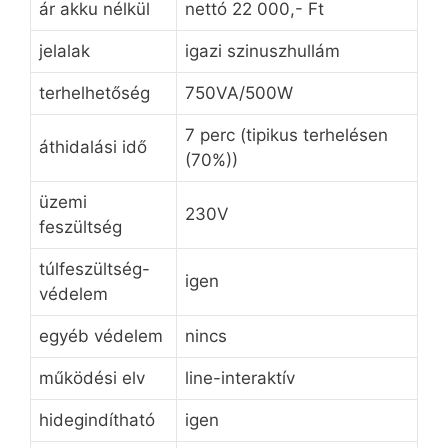
ár akku nélkül
nettó 22 000,- Ft
jelalak
igazi szinuszhullám
terhelhetőség
750VA/500W
7 perc (tipikus terhelésen
áthidalási idő
(70%))
üzemi
230V
feszültség
túlfeszültség-
igen
védelem
egyéb védelem
nincs
működési elv
line-interaktív
hidegindítható
igen