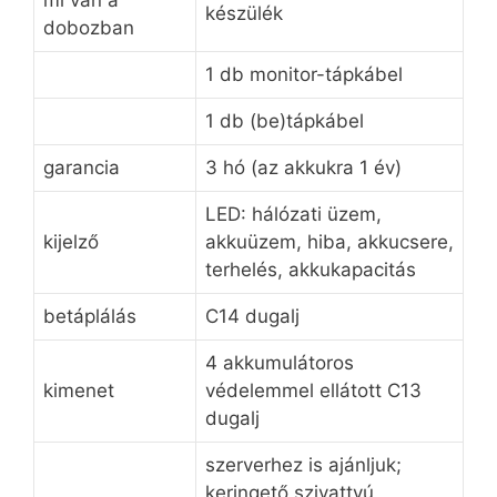
készülék
dobozban
1 db monitor-tápkábel
1 db (be)tápkábel
garancia
3 hó (az akkukra 1 év)
LED: hálózati üzem,
kijelző
akkuüzem, hiba, akkucsere,
terhelés, akkukapacitás
betáplálás
C14 dugalj
4 akkumulátoros
kimenet
védelemmel ellátott C13
dugalj
szerverhez is ajánljuk;
keringető szivattyú