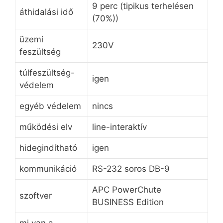
9 perc (tipikus terhelésen
áthidalási idő
(70%))
üzemi
230V
feszültség
túlfeszültség-
igen
védelem
egyéb védelem
nincs
működési elv
line-interaktív
hidegindítható
igen
kommunikáció
RS-232 soros DB-9
APC PowerChute
szoftver
BUSINESS Edition
mi van a