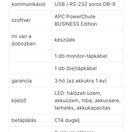
kommunikáció
USB / RS-232 soros DB-9
APC PowerChute
szoftver
BUSINESS Edition
mi van a
készülék
dobozban
1 db monitor-tápkábel
1 db (be)tápkábel
garancia
3 hó (az akkukra 1 év)
LED: hálózati üzem,
kijelző
akkuüzem, hiba, akkucsere,
terhelés, akkukapacitás
betáplálás
C14 dugalj