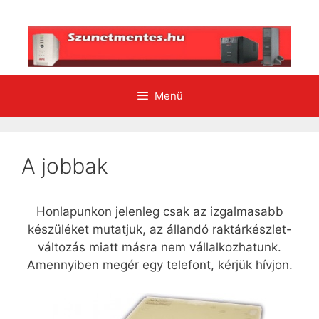
Kilépés
a
tartalomba
Menü
A jobbak
Honlapunkon jelenleg csak az izgalmasabb
készüléket mutatjuk, az állandó raktárkészlet-
változás miatt másra nem vállalkozhatunk.
Amennyiben megér egy telefont, kérjük hívjon.