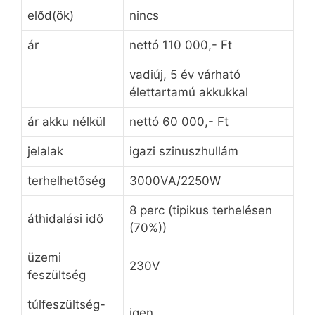
előd(ök)
nincs
ár
nettó 110 000,- Ft
vadiúj, 5 év várható
élettartamú akkukkal
ár akku nélkül
nettó 60 000,- Ft
jelalak
igazi szinuszhullám
terhelhetőség
3000VA/2250W
8 perc (tipikus terhelésen
áthidalási idő
(70%))
üzemi
230V
feszültség
túlfeszültség-
igen