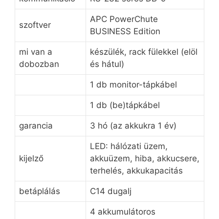
APC PowerChute
szoftver
BUSINESS Edition
mi van a
készülék, rack fülekkel (elöl
dobozban
és hátul)
1 db monitor-tápkábel
1 db (be)tápkábel
garancia
3 hó (az akkukra 1 év)
LED: hálózati üzem,
kijelző
akkuüzem, hiba, akkucsere,
terhelés, akkukapacitás
betáplálás
C14 dugalj
4 akkumulátoros