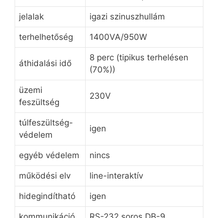
jelalak
igazi szinuszhullám
terhelhetőség
1400VA/950W
8 perc (tipikus terhelésen
áthidalási idő
(70%))
üzemi
230V
feszültség
túlfeszültség-
igen
védelem
egyéb védelem
nincs
működési elv
line-interaktív
hidegindítható
igen
kommunikáció
RS-232 soros DB-9