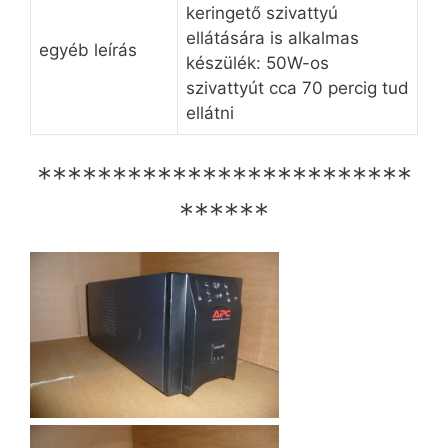
keringető szivattyú
ellátására is alkalmas
egyéb leírás
készülék: 50W-os
szivattyút cca 70 percig tud
ellátni
*************************
******