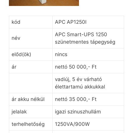
kód
APC AP1250I
APC Smart-UPS 1250
név
szünetmentes tápegység
előd(ök)
nincs
ár
nettó 50 000,- Ft
vadiúj, 5 év várható
élettartamú akkukkal
ár akku nélkül
nettó 35 000,- Ft
jelalak
igazi szinuszhullám
terhelhetőség
1250VA/900W