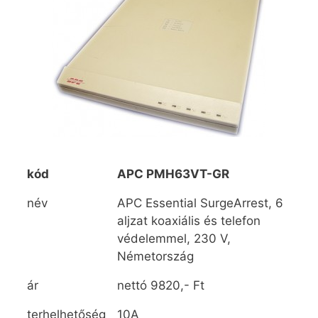
kód
APC PMH63VT-GR
név
APC Essential SurgeArrest, 6
aljzat koaxiális és telefon
védelemmel, 230 V,
Németország
ár
nettó 9820,- Ft
terhelhetőség
10A