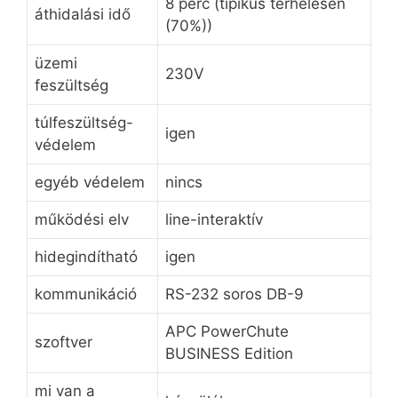
8 perc (tipikus terhelésen
áthidalási idő
(70%))
üzemi
230V
feszültség
túlfeszültség-
igen
védelem
egyéb védelem
nincs
működési elv
line-interaktív
hidegindítható
igen
kommunikáció
RS-232 soros DB-9
APC PowerChute
szoftver
BUSINESS Edition
mi van a