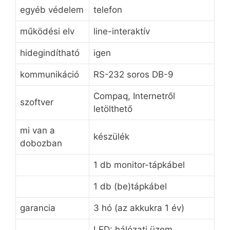
egyéb védelem
telefon
működési elv
line-interaktív
hidegindítható
igen
kommunikáció
RS-232 soros DB-9
Compaq, Internetről
szoftver
letölthető
mi van a
készülék
dobozban
1 db monitor-tápkábel
1 db (be)tápkábel
garancia
3 hó (az akkukra 1 év)
LED: hálózati üzem,