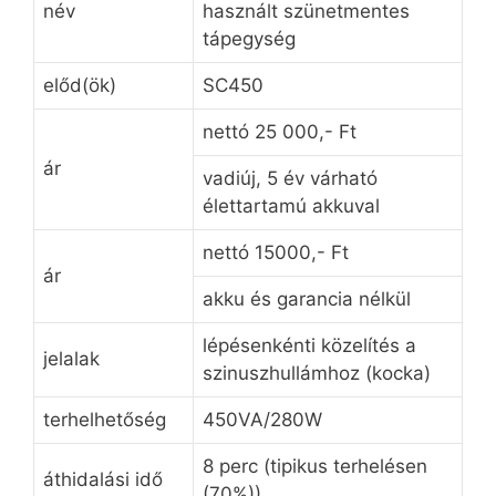
név
használt szünetmentes
tápegység
előd(ök)
SC450
nettó 25 000,- Ft
ár
vadiúj, 5 év várható
élettartamú akkuval
nettó 15000,- Ft
ár
akku és garancia nélkül
lépésenkénti közelítés a
jelalak
szinuszhullámhoz (kocka)
terhelhetőség
450VA/280W
8 perc (tipikus terhelésen
áthidalási idő
(70%))