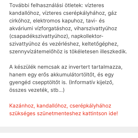
További felhasználási ötletek: vízteres
kandallóhoz, vízteres cserépkályhához, gáz
cirkóhoz, elektromos kapuhoz, tavi- és
akváriumi vízforgatáshoz, viharszivattyúhoz
(csapadékszivattyúhoz), napkollektor-
szivattyúhoz és vezérléshez, keltetőgéphez,
szennyvízátemelőhöz is tökéletesen illeszkedik.
A készülék nemcsak az invertert tartalmazza,
hanem egy erős akkumulátortöltőt, és egy
gyengéd csepptöltőt is. (Informatív kijelző,
összes vezeték, stb…)
Kazánhoz, kandallóhoz, cserépkályhához
szükséges szünetmenteshez kattintson ide!