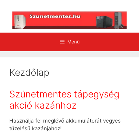
Kilépés
a
tartalomba
Menü
Kezdőlap
Szünetmentes tápegység
akció kazánhoz
Használja fel meglévő akkumulátorát vegyes
tüzelésű kazánjához!