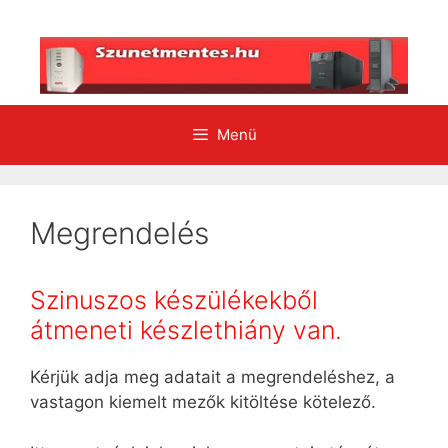
Kilépés
a
tartalomba
Menü
Megrendelés
Szinuszos készülékekből
átmeneti készlethiány van.
Kérjük adja meg adatait a megrendeléshez, a
vastagon kiemelt mezők kitöltése kötelező.