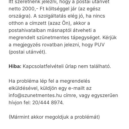
Itt szeretnénk jelezni, hogy a postai utánvét
netto 2000,- Ft költséggel jár (az egész
országra). A szolgáltatás elég jó, ha nincs
otthon a címzett (azaz Ön), akkor a
postahivatalban másnaptól átveheti a
megrendelt szünetmentes tápegységet. Kérjük
a megjegyzés rovatban jelezni, hogy PUV
(postai utánvét).
Hiba:
Kapcsolatfelvételi űrlap nem található.
Ha probléma lép fel a megrendelés
elküldésével, küldjön egy e-mailt az
info@szunetmentes.hu címre, vagy egyszerűen
hívjon fel: 20/444 8974.
(Mármint akkor megoldjuk a problémát)