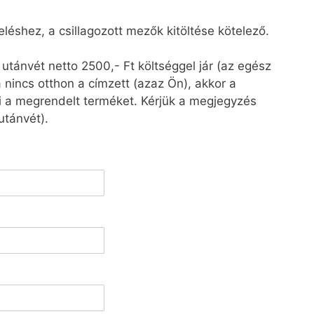
éshez, a csillagozott mezők kitöltése kötelező.
i utánvét netto 2500,- Ft költséggel jár (az egész
a nincs otthon a címzett (azaz Ön), akkor a
i a megrendelt terméket. Kérjük a megjegyzés
utánvét).