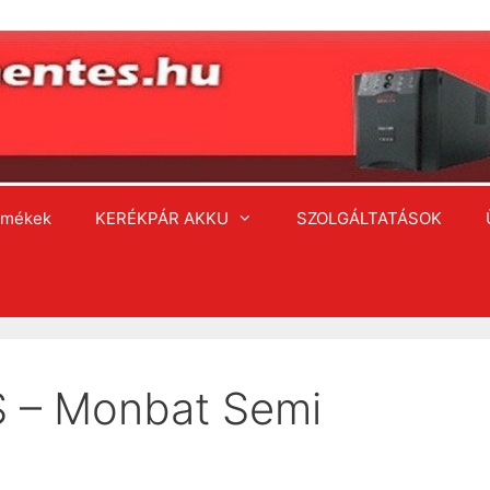
rmékek
KERÉKPÁR AKKU
SZOLGÁLTATÁSOK
– Monbat Semi