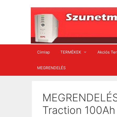
Kilépés
a
tartalomba
Címlap
TERMÉKEK
Akciós Te
MEGRENDELÉS
MEGRENDELÉS 
Traction 100Ah