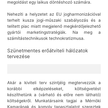
megoldást egy laikus döntéshozó számára.
Nehezíti a helyzetet az EU jogharmonizációval
terhelt kusza jogi-műszaki szabályozás és a
telített piac miatt megjelenő megkérdőjelezhető
gyártói marketingstratégiák. Na meg a
számítástechnikusok technokratizmusa.
Szünetmentes erőátviteli hálózatok
tervezése
Akár a kiviteli terv szintjéig megtervezzük a
korábbi elképzeléseket, költségvetést
készíthetünk a (várható és előre nem látható)
költségekről. Munkatársaink tagjai a Mérnöki
Kamarának és komoly tapasztalatot szereztek