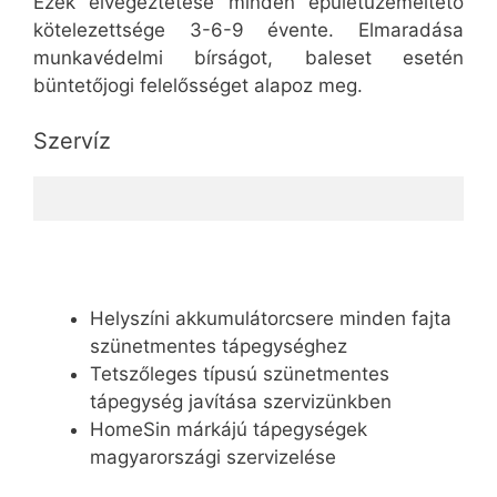
Ezek elvégeztetése minden épületüzemeltető
kötelezettsége 3-6-9 évente. Elmaradása
munkavédelmi bírságot, baleset esetén
büntetőjogi felelősséget alapoz meg.
Szervíz
Helyszíni akkumulátorcsere minden fajta
szünetmentes tápegységhez
Tetszőleges típusú szünetmentes
tápegység javítása szervizünkben
HomeSin márkájú tápegységek
magyarországi szervizelése