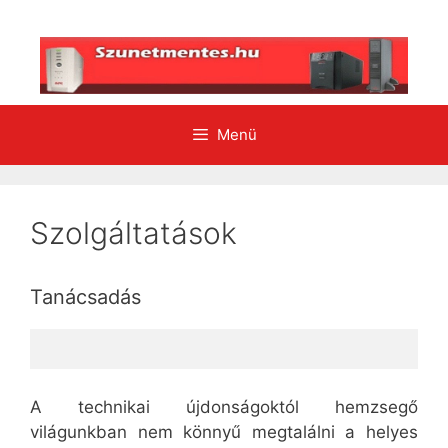
Kilépés
a
tartalomba
Menü
Szolgáltatások
Tanácsadás
A technikai újdonságoktól hemzsegő
világunkban nem könnyű megtalálni a helyes