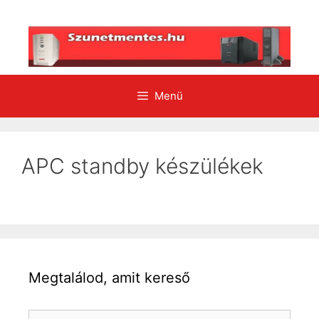
Kilépés
a
tartalomba
Menü
APC standby készülékek
Megtalálod, amit kereső
Keresés: